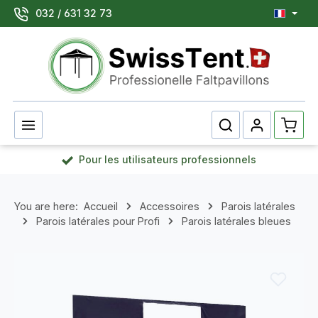
032 / 631 32 73
Passer au contenu principal
Le pan
Pour les utilisateurs professionnels
You are here:
Accueil
Accessoires
Parois latérales
Parois latérales pour Profi
Parois latérales bleues
Ignorer la galerie d'images