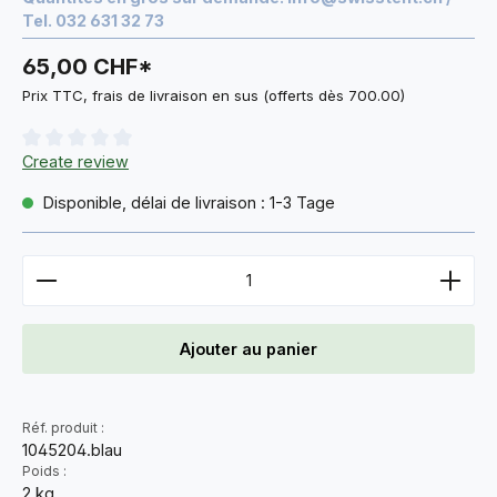
Tel. 032 631 32 73
65,00 CHF*
Prix TTC, frais de livraison en sus (offerts dès 700.00)
Note moyenne de 0 sur 5 étoiles
Create review
Disponible, délai de livraison : 1-3 Tage
Quantité de produit : Entrez la quantité souhaitée 
Ajouter au panier
Réf. produit :
1045204.blau
Poids :
2 kg