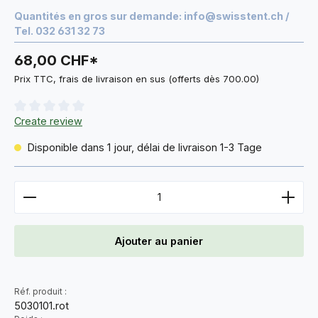
Quantités en gros sur demande:
info@swisstent.ch
/
Tel. 032 631 32 73
68,00 CHF*
Prix TTC, frais de livraison en sus (offerts dès 700.00)
Note moyenne de 0 sur 5 étoiles
Create review
Disponible dans 1 jour, délai de livraison 1-3 Tage
Quantité de produit : Entrez la quantité souhaitée 
Ajouter au panier
Réf. produit :
5030101.rot