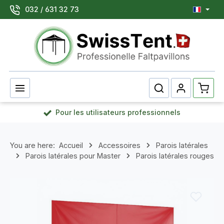
032 / 631 32 73
Passer au contenu principal
Le pan
Pour les utilisateurs professionnels
You are here:
Accueil
Accessoires
Parois latérales
Parois latérales pour Master
Parois latérales rouges
Ignorer la galerie d'images