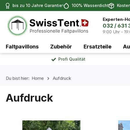
bis zu 10 Jahre Garantie⁵
100% Wasserdicht
Koste
 Hauptinhalt springen
Zur Suche springen
Zur Hauptnavigation springen
Experten-Ho
032 / 631 
9:00 Uhr - 19
Faltpavillons
Zubehör
Ersatzteile
Au
Profi Qualität
Du bist hier:
Home
Aufdruck
Aufdruck
Kategoriegalerie überspringen