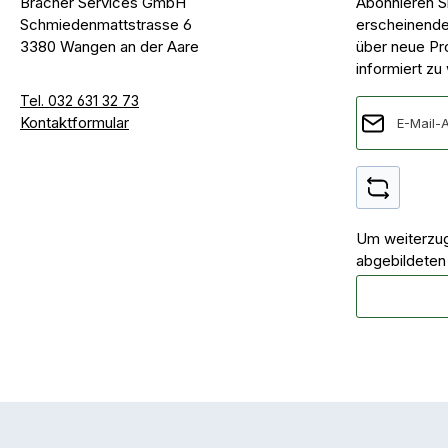
Bracher Services GmbH
Abonnieren S
Schmiedenmattstrasse 6
erscheinende
3380 Wangen an der Aare
über neue Pr
informiert zu
Tel. 032 631 32 73
E-Mail-Adres
Kontaktformular
Um weiterzug
abgebildeten