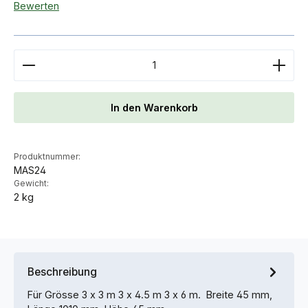
Durchschnittliche Bewertung von 0 von 5 Sternen
Bewerten
Produkt Anzahl: Gib den gewünschten Wert ein ode
In den Warenkorb
Produktnummer:
MAS24
Gewicht:
2 kg
Beschreibung
Für Grösse 3 x 3 m 3 x 4.5 m 3 x 6 m. Breite 45 mm,