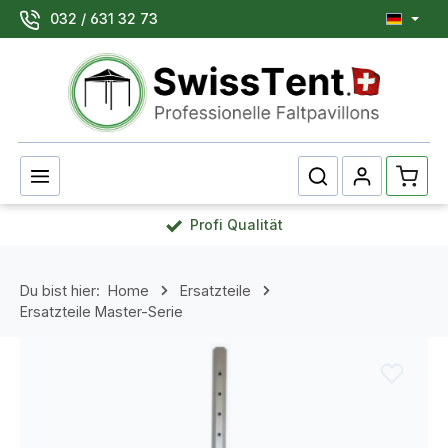
032 / 631 32 73
Zum Hauptinhalt springen
Waren
Profi Qualität
Du bist hier:
Home
Ersatzteile
Ersatzteile Master-Serie
Bildergalerie überspringen