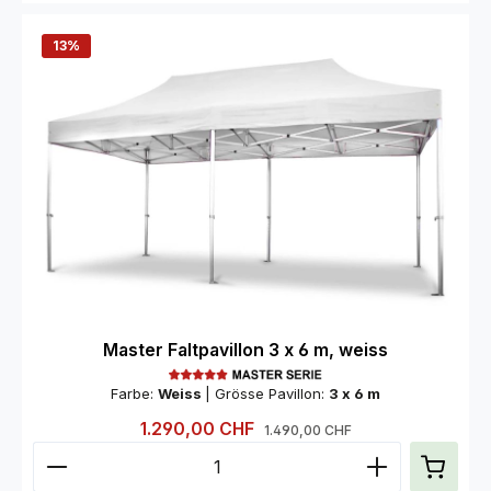
13
%
Master Faltpavillon 3 x 6 m, weiss
Farbe:
Weiss
|
Grösse Pavillon:
3 x 6 m
Verkaufspreis:
1.290,00 CHF
Regulärer Preis:
1.490,00 CHF
Produkt Anzahl: Gib den gewünschten Wert ein od