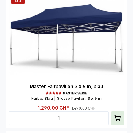
13
%
Master Faltpavillon 3 x 6 m, blau
Farbe:
Blau
|
Grösse Pavillon:
3 x 6 m
Verkaufspreis:
1.290,00 CHF
Regulärer Preis:
1.490,00 CHF
Produkt Anzahl: Gib den gewünschten Wert ein od