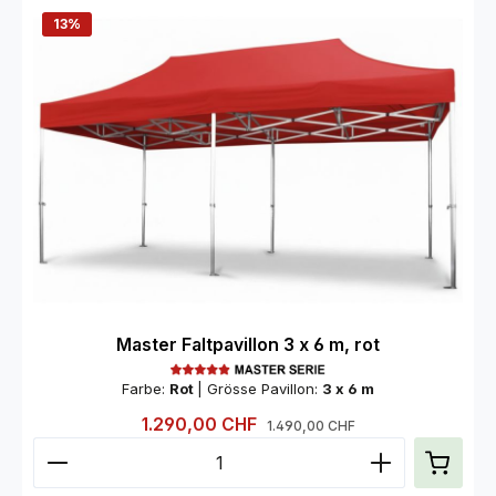
13
%
Master Faltpavillon 3 x 6 m, rot
Farbe:
Rot
|
Grösse Pavillon:
3 x 6 m
Verkaufspreis:
1.290,00 CHF
Regulärer Preis:
1.490,00 CHF
Produkt Anzahl: Gib den gewünschten Wert ein od