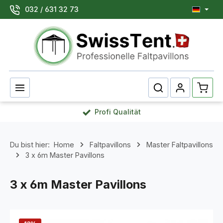
032 / 631 32 73
Zum Hauptinhalt springen
Waren
Profi Qualität
Du bist hier:
Home
Faltpavillons
Master Faltpavillons
3 x 6m Master Pavillons
3 x 6m Master Pavillons